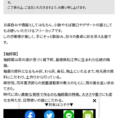
す。
ご了承の上、ご注文いただきますよう、お願い申し上げます。
お湯呑みや酒器としてはもちん、小鉢やそば猪口やデザートの器として
もお使いいただけるフリーカップです。
しのぎ模様が美しく、手にそっと馴染み、日々の食卓に彩を添える器で
す。
【袖師窯】
袖師窯は茶の湯が息づく城下町、島根県松江市に生まれた伝統の陶
器。
釉薬の原料となるもみ灰、わら灰、長石、陶土にいたるまで、地元産の原
料にこだわり、土作りから行っている。
柳宗悦、河井寛次郎らの民藝運動家の教えのもとに、用の美を追い求め
てきた。
時代に添い柔軟な発想で作るのも袖師窯の特徴。 大きさや重さにも変
×
化を持たせ、日常使いの器にこだわる。
▼共有はコチラ▼