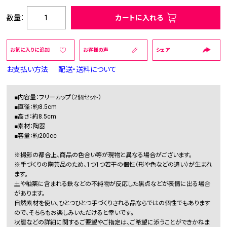
数量：
カートに入れる
お気に入りに追加
お客様の声
シェア
お支払い方法
配送・送料について
■内容量：フリーカップ（2個セット）
■直径：約8.5cm
■高さ：約8.5cm
■素材：陶器
■容量：約200cc
※撮影の都合上、商品の色合い等が現物と異なる場合がございます。
※手づくりの陶芸品のため、1つ1つ若干の個性（形や色などの違い）が生まれ
ます。
土や釉薬に含まれる鉄などの不純物が反応した黒点などが表情に出る場合
があります。
自然素材を使い、ひとつひとつ手づくりされる品ならではの個性でもあります
ので、そちらもお楽しみいただけると幸いです。
状態などの詳細に関するご要望やご指定は、ご希望に添うことができかねま