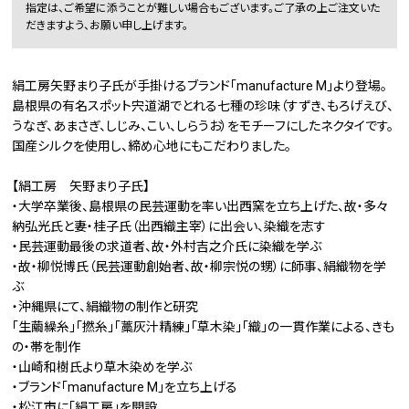
指定は、ご希望に添うことが難しい場合もございます。ご了承の上ご注文いた
だきますよう、お願い申し上げます。
絹工房矢野まり子氏が手掛けるブランド「manufacture M」より登場。
島根県の有名スポット宍道湖でとれる七種の珍味（すずき、もろげえび、
うなぎ、あまさぎ、しじみ、こい、しらうお）をモチーフにしたネクタイです。
国産シルクを使用し、締め心地にもこだわりました。
【絹工房 矢野まり子氏】
・大学卒業後、島根県の民芸運動を率い出西窯を立ち上げた、故・多々
納弘光氏と妻・桂子氏（出西織主宰）に出会い、染織を志す
・民芸運動最後の求道者、故・外村吉之介氏に染織を学ぶ
・故・柳悦博氏（民芸運動創始者、故・柳宗悦の甥）に師事、絹織物を学
ぶ
・沖縄県にて、絹織物の制作と研究
「生繭繰糸」「撚糸」「藁灰汁精練」「草木染」「織」の一貫作業による、きも
の・帯を制作
・山崎和樹氏より草木染めを学ぶ
・ブランド「manufacture M」を立ち上げる
・松江市に「絹工房」を開設