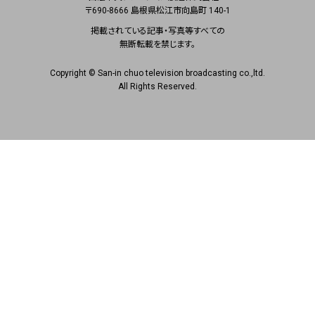
〒690-8666 島根県松江市向島町 140-1
掲載されている記事・写真等すべての
無断転載を禁じます。
Copyright © San-in chuo television broadcasting co.,ltd.
All Rights Reserved.