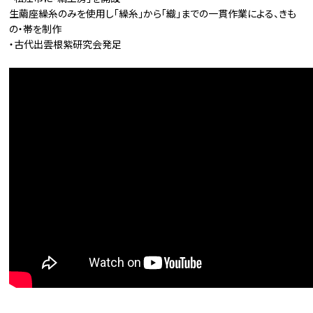
生繭座繰糸のみを使用し「繰糸」から「織」までの一貫作業による、きも
の・帯を制作
・古代出雲根紫研究会発足