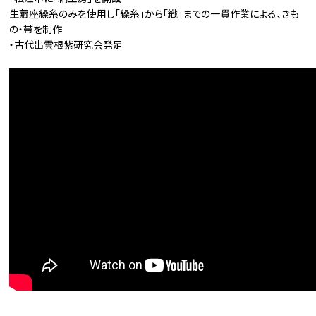
生繭座繰糸のみを使用し「繰糸」から「織」までの一貫作業による、きも
の・帯を制作
・古代出雲根紫研究会発足