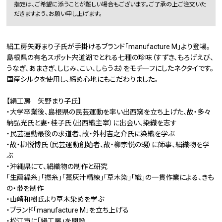
指定は、ご希望に添うことが難しい場合もございます。ご了承の上ご注文いた
だきますよう、お願い申し上げます。
絹工房矢野まり子氏が手掛けるブランド「manufacture M」より登場。
島根県の有名スポット宍道湖でとれる七種の珍味（すずき、もろげえび、
うなぎ、あまさぎ、しじみ、こい、しらうお）をモチーフにしたネクタイです。
国産シルクを使用し、締め心地にもこだわりました。
【絹工房 矢野まり子氏】
・大学卒業後、島根県の民芸運動を率い出西窯を立ち上げた、故・多々
納弘光氏と妻・桂子氏（出西織主宰）に出会い、染織を志す
・民芸運動最後の求道者、故・外村吉之介氏に染織を学ぶ
・故・柳悦博氏（民芸運動創始者、故・柳宗悦の甥）に師事、絹織物を学
ぶ
・沖縄県にて、絹織物の制作と研究
「生繭繰糸」「撚糸」「藁灰汁精練」「草木染」「織」の一貫作業による、きも
の・帯を制作
・山崎和樹氏より草木染めを学ぶ
・ブランド「manufacture M」を立ち上げる
・松江市に「絹工房」を開設