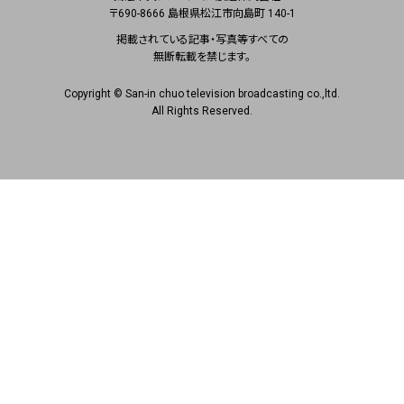
〒690-8666 島根県松江市向島町 140-1
掲載されている記事・写真等すべての
無断転載を禁じます。
Copyright © San-in chuo television broadcasting co.,ltd.
All Rights Reserved.