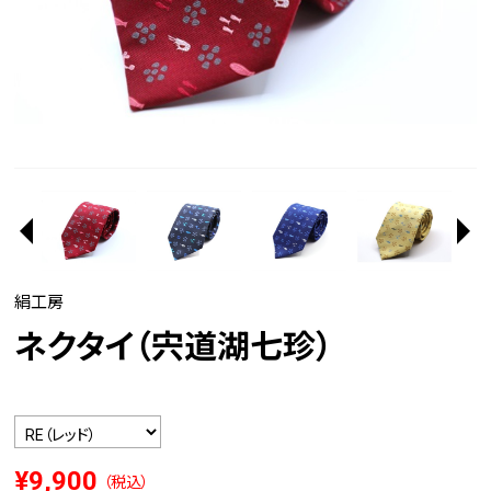
絹工房
ネクタイ（宍道湖七珍）
¥9,900
（税込）