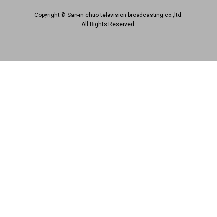
Copyright © San-in chuo television broadcasting co.,ltd.
All Rights Reserved.