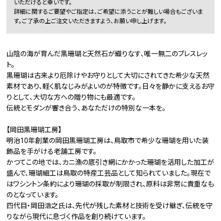
いただけると幸いです。
詳細に関するご要望やご指定は、ご希望に添うことが難しい場合もございま
す。ご了承の上ご注文いただきますよう、お願い申し上げます。
山陰の海が育んだ黒珊瑚と天然石が織りなす、唯一無二のブレスレッ
ト。
黒珊瑚は古来より厄除けやお守りとして大切にされてきた希少な天然
素材であり、軽く肌なじみがよいのが特徴です。日々を静かに支えるお守
りとして、大切な方への贈り物にも最適です。
伝統とモダンが響き合う、あなただけの特別な一本を。
【岡田黒珊瑚工房】
明治10年創業の岡田黒珊瑚工房は、鳥取市で希少な珊瑚を用いた装
飾品を手がける老舗工房です。
かつてこの地では、カニ漁の底引き網にかかった珊瑚を活用した加工が
盛んで、珊瑚細工は鳥取の特産工芸品として知られていました。現在で
はワシントン条約により珊瑚の採取が制限され、原料は非常に貴重なも
のとなっています。
四代目・岡田浩之氏は、先代が残した素材と技術を受け継ぎ、伝統を守
りながら現代に息づく作品を創り続けています。