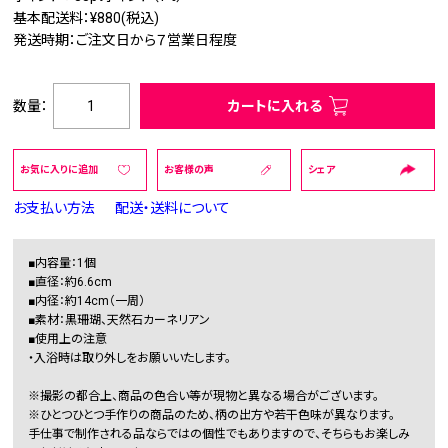
基本配送料：¥880(税込)
発送時期：ご注文日から７営業日程度
数量：
カートに入れる
お気に入りに追加
お客様の声
シェア
お支払い方法
配送・送料について
■内容量：1個
■直径：約6.6cm
■内径：約14cm（一周）
■素材：黒珊瑚、天然石カーネリアン
■使用上の注意
・入浴時は取り外しをお願いいたします。
※撮影の都合上、商品の色合い等が現物と異なる場合がございます。
※ひとつひとつ手作りの商品のため、柄の出方や若干色味が異なります。
手仕事で制作される品ならではの個性でもありますので、そちらもお楽しみ