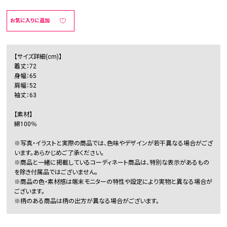
お気に入りに追加
【サイズ詳細(cm)】
着丈：72
身幅：65
肩幅：52
袖丈：63
【素材】
綿100％
※写真・イラストと実際の商品では、色味やデザインが若干異なる場合がござ
います。あらかじめご了承ください。
※商品と一緒に掲載しているコーディネート商品は、特別な表示があるもの
を除き付属品ではございません。
※商品の色・素材感は端末モニターの特性や設定により実物と異なる場合が
ございます。
※柄のある商品は柄の出方が異なる場合がございます。