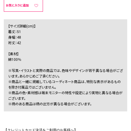
お気に入りに追加
【サイズ詳細(cm)】
着丈：51
身幅：48
裄丈：42
【素材】
綿100％
※写真・イラストと実際の商品では、色味やデザインが若干異なる場合がござ
います。あらかじめご了承ください。
※商品と一緒に掲載しているコーディネート商品は、特別な表示があるもの
を除き付属品ではございません。
※商品の色・素材感は端末モニターの特性や設定により実物と異なる場合が
ございます。
※柄のある商品は柄の出方が異なる場合がございます。
【クレジットカード決済をご利用のお客様へ】