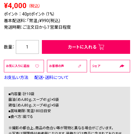
¥4,000
（税込）
ポイント ：
40pt
ポイント（1%）
基本配送料：「常温」¥990(税込)
発送時期：ご注文日から７営業日程度
数量：
カートに入れる
お気に入りに追加
お客様の声
シェア
お支払い方法
配送・送料について
■内容量：計10袋
醤油（めん80ｇ、スープ41ｇ）×5袋
鶏塩（めん80ｇ、スープ40ｇ）×5袋
■賞味期限：常温180日目安
■食べ方：茹でる
※撮影の都合上、商品の色合い等が現物と異なる場合がございます。
※写真は調理盛付参考例になります。装飾などは商品に含まれておりませ