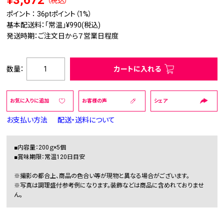
¥3,672
（税込）
ポイント ：
36pt
ポイント（1%）
基本配送料：「常温」¥990(税込)
発送時期：ご注文日から７営業日程度
数量：
カートに入れる
お気に入りに追加
お客様の声
シェア
お支払い方法
配送・送料について
■内容量：200ｇ×5個
■賞味期限：常温120日目安
※撮影の都合上、商品の色合い等が現物と異なる場合がございます。
※写真は調理盛付参考例になります。装飾などは商品に含めれておりませ
ん。