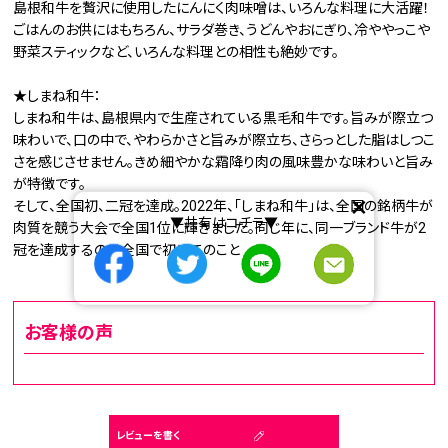
島根和牛を贅沢に使用したにんにく肉味噌は、いろんな料理に大活躍！
ごはんのお供にはもちろん、サラダ巻き、うどんやおにぎり、冷ややっこや
野菜スティックなど、いろんな料理との相性も絶妙です。
★しまね和牛：
しまね和牛は、島根県内で生産されている黒毛和牛です。旨みが際立つ
味わいで、口の中で、やわらかさと旨みが際立ち、さらっとした脂はしつこ
さを感じさせません。きめ細やかな霜降り肉の風味豊かな味わいと旨み
が特徴です。
×
そして、全国初、二冠を達成。2022年、「しまね和牛」は、全国の銘柄牛が
▼共有はコチラ▼
肉質を競う大会で全国1位に輝きました。同じ年に、同一ブランド牛が2
冠を達成するのは全国で初めてのことです。
お客様の声
レビューを書く