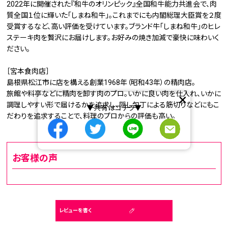
2022年に開催された『和牛のオリンピック』全国和牛能力共進会で、肉
質全国１位に輝いた「しまね和牛」。これまでにも内閣総理大臣賞を２度
受賞するなど、高い評価を受けています。ブランド牛「しまね和牛」のヒレ
ステーキ肉を贅沢にお届けします。お好みの焼き加減で豪快に味わいく
ださい。
［宮本食肉店］
島根県松江市に店を構える創業1968年（昭和43年）の精肉店。
旅館や料亭などに精肉を卸す肉のプロ。いかに良い肉を仕入れ、いかに
×
調理しやすい形で届けるかを追求し、隠し包丁による筋切りなどにもこ
▼共有はコチラ▼
だわりを追求することで、料理のプロからの評価も高い。
お客様の声
レビューを書く