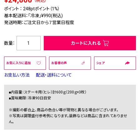
¥24,800
（税込）
ポイント ：
248pt
ポイント（1%）
基本配送料：「冷凍」¥990(税込)
発送時期：ご注文日から７営業日程度
数量：
カートに入れる
お気に入りに追加
お客様の声
シェア
お支払い方法
配送・送料について
■内容量：ステーキ用（ヒレ）計600ｇ（200ｇ×3枚）
■賞味期限：冷凍90日目安
※撮影の都合上、商品の色合い等が現物と異なる場合がございます。
※写真は調理盛付参考例になります。装飾などは商品に含まれておりませ
ん。