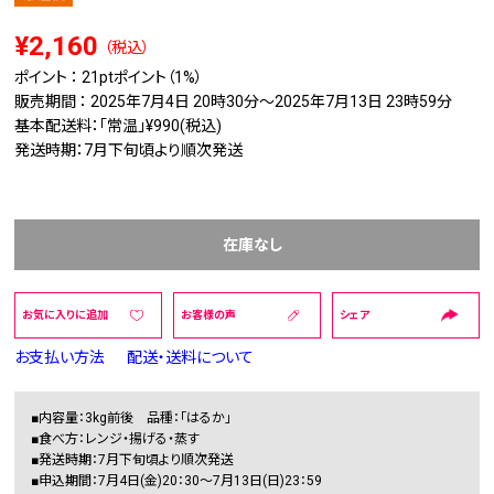
¥2,160
（税込）
ポイント ：
21pt
ポイント（1%）
販売期間 ： 2025年7月4日 20時30分～2025年7月13日 23時59分
基本配送料：「常温」¥990(税込)
発送時期：7月下旬頃より順次発送
在庫なし
お気に入りに追加
お客様の声
シェア
お支払い方法
配送・送料について
■内容量：3kg前後 品種：「はるか」
■食べ方：レンジ・揚げる・蒸す
■発送時期：7月下旬頃より順次発送
■申込期間：7月4日(金)20：30～7月13日(日)23：59