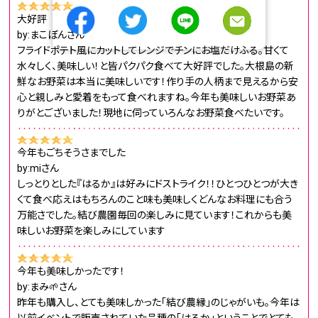
大好評
by:まこぼんさん
フライドポテト風にカットしてレンジでチンにお塩だけふる。甘くて
水々しく、美味しい！と皆パクパク食べて大好評でした。大根島の新
鮮なお野菜は本当に美味しいです！作り手の人柄まで見えるから安
心と親しみと愛着をもって食べれますね。今年も美味しいお野菜あ
りがとございました！現地に伺っていろんなお野菜食べたいです。
今年もごちそうさまでした
by:miさん
しっとりとした『はるか』は好みにドストライク！！ひとつひとつが大き
くて食べ応えはもちろんのこと味も美味しくどんなお料理にも合う
万能さでした。結び農園毎回の楽しみに見ています！これからも美
味しいお野菜を楽しみにしています
今年も美味しかったです！
by:まみ🌱さん
昨年も購入し、とても美味しかった「結び農縁」のじゃがいも。今年は