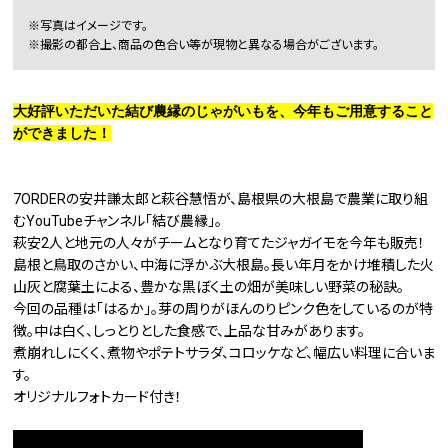
※写真はイメージです。
※撮影の都合上、商品の色合い等が現物と異なる場合がございます。
大好評いただいた結び農縁のじゃがいもを、今年もご用意すること
ができました！
7ORDERの安井謙太郎と萩谷慧悟が、島根県の大根島で農業に取り組
むYouTubeチャンネル「結び農縁」。
萩安2人と地元の人々がチームとなり育てたジャガイモを今年も販売！
島根と鳥取のさかい、中海に浮かぶ大根島。長い年月をかけ堆積した火
山灰と腐葉土による、豊かな黒ぼく土の畑が美味しい野菜の秘訣。
今回の品種は「はるか」。芽の周りがほんのりピンク色をしているのが特
徴。中は白く、しっとりとした食感で、上品な甘みがあります。
煮崩れしにくく、煮物やポテトサラダ、コロッケなど、幅広い料理に合いま
す。
オリジナルフォトカード付き！