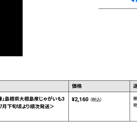
価格
縁」島根県大根島産じゃがいも3
¥2,160
基
（税込）
発
7月下旬頃より順次発送＞