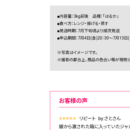
■内容量：3kg前後 品種：「はるか」
■食べ方：レンジ・揚げる・蒸す
■発送時期：7月下旬頃より順次発送
■申込期間：7月4日(金)20：30～7月13日(日
※写真はイメージです。
※撮影の都合上、商品の色合い等が現物と
お客様の声
リピート
by:さとさん
娘から渡された箱に入っていたジャ