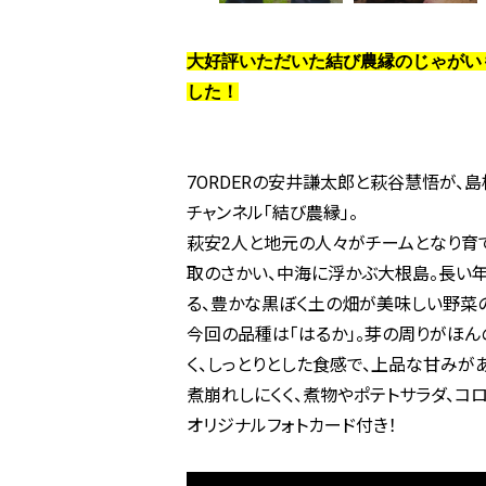
大好評いただいた結び農縁のじゃがい
した！
7ORDERの安井謙太郎と萩谷慧悟が、島
チャンネル「結び農縁」。
萩安2人と地元の人々がチームとなり育
取のさかい、中海に浮かぶ大根島。長い
る、豊かな黒ぼく土の畑が美味しい野菜
今回の品種は「はるか」。芽の周りがほん
く、しっとりとした食感で、上品な甘みがあ
煮崩れしにくく、煮物やポテトサラダ、コ
オリジナルフォトカード付き！