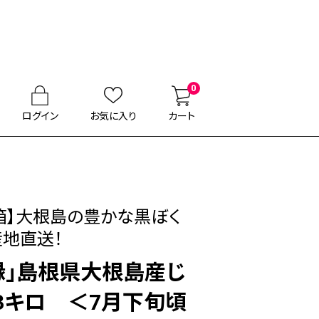
0
ログイン
お気に入り
カート
0箱】大根島の豊かな黒ぼく
産地直送！
縁」島根県大根島産じ
3キロ ＜7月下旬頃