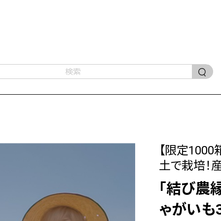
【限定100
土で栽培！
「結び農
ゃがいも