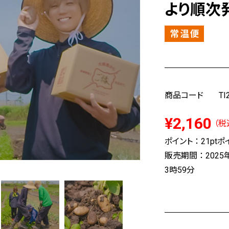
より順次
商品コード
TI
¥2,160
（税
ポイント ：
21pt
ポイ
販売期間 ： 2025
3時59分