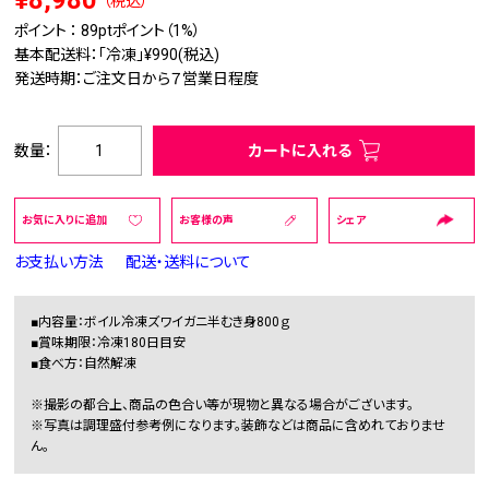
¥8,980
（税込）
ポイント ：
89pt
ポイント（1%）
基本配送料：「冷凍」¥990(税込)
発送時期：ご注文日から７営業日程度
数量：
カートに入れる
お気に入りに追加
お客様の声
シェア
お支払い方法
配送・送料について
■内容量：ボイル冷凍ズワイガニ半むき身800ｇ
■賞味期限：冷凍180日目安
■食べ方：自然解凍
※撮影の都合上、商品の色合い等が現物と異なる場合がございます。
※写真は調理盛付参考例になります。装飾などは商品に含めれておりませ
ん。