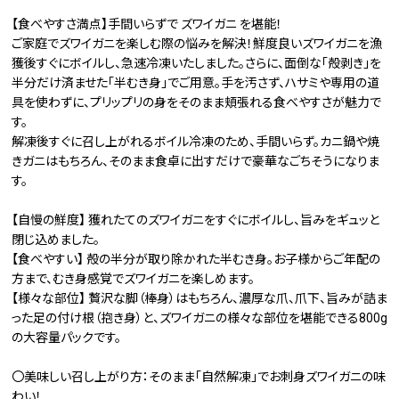
【食べやすさ満点】手間いらずで ズワイガニ を堪能！
ご家庭でズワイガニを楽しむ際の悩みを解決！鮮度良いズワイガニを漁
獲後すぐにボイルし、急速冷凍いたしました。さらに、面倒な「殻剥き」を
半分だけ済ませた「半むき身」でご用意。手を汚さず、ハサミや専用の道
具を使わずに、プリップリの身をそのまま頬張れる食べやすさが魅力で
す。
解凍後すぐに召し上がれるボイル冷凍のため、手間いらず。カニ鍋や焼
きガニはもちろん、そのまま食卓に出すだけで豪華なごちそうになりま
す。
【自慢の鮮度】 獲れたてのズワイガニをすぐにボイルし、旨みをギュッと
閉じ込めました。
【食べやすい】 殻の半分が取り除かれた半むき身。お子様からご年配の
方まで、むき身感覚でズワイガニを楽しめます。
【様々な部位】 贅沢な脚（棒身）はもちろん、濃厚な爪、爪下、旨みが詰ま
った足の付け根（抱き身）と、ズワイガニの様々な部位を堪能できる800g
の大容量パックです。
〇美味しい召し上がり方：そのまま「自然解凍」でお刺身ズワイガニの味
わい！