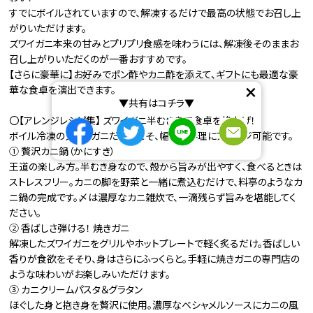
すでにボイルされていますので、解凍するだけで最高の状態でお召し上
がりいただけます。
ズワイガニ本来の甘みとプリプリ食感を味わうには、解凍後そのままお
召し上がりいただくのが一番おすすめです。
【さらに豪華に】お好みでポン酢やカニ酢を添えて、ギフトにも最適な豪
×
華な食卓を演出できます。
▼共有はコチラ▼
〇【アレンジレシピ集】 ズワイガニ半むき身で食卓を格上げ！
ボイル冷凍のズワイガニだからこそ、幅広い料理にアレンジ可能です。
① 贅沢カニ鍋（かにすき）
王道の楽しみ方。半むき身なので、殻から旨みが出やすく、食べるときは
ストレスフリー。カニの脚を野菜と一緒に煮込むだけで、料亭のようなカ
ニ鍋の完成です。〆は濃厚なカニ雑炊で、一滴残らず旨みを堪能してく
ださい。
② 香ばしさ弾ける！ 焼きガニ
解凍したズワイガニをグリルやホットプレートで軽く炙るだけ。香ばしい
香りが食欲をそそり、身はさらにふっくらと。手軽に焼きガニの専門店の
ような味わいがお楽しみいただけます。
③ カニクリームパスタ＆グラタン
ほぐした身と抱き身を贅沢に使用。濃厚なベシャメルソースにカニの風