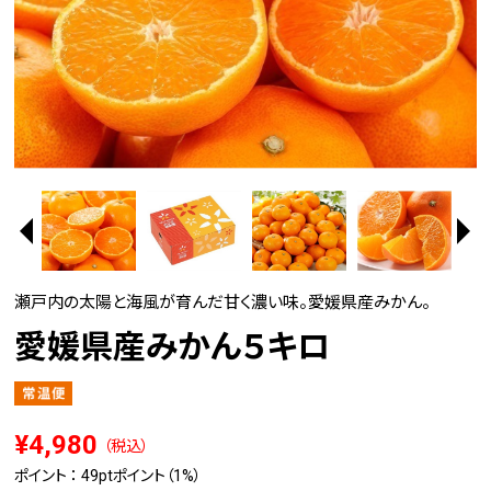
瀬戸内の太陽と海風が育んだ甘く濃い味。愛媛県産みかん。
愛媛県産みかん５キロ
¥4,980
（税込）
ポイント ：
49pt
ポイント（1%）