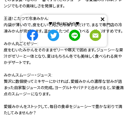
ンジでもその美味しさを発揮します。
×
王道！こたつで冷凍みかん:
▼共有はコチラ▼
内袋が薄いので、皮をむいて丸ごと冷凍するだけで、まるで専門店の冷
凍みかんが完成します。温かいこたつの中で食べるのが、おすすめです。
みかん丸ごとゼリー:
皮をむいたみかんをそのままゼリーや寒天で固めます。ジューシーな果
汁がゼリーと一体となり、夏はもちろん冬でも美味しく食べられる爽や
かデザートです。
みかんスムージー・ジュース:
贅沢に数個使ってミキサーにかければ、愛媛みかんの濃厚な甘みが詰
まった自家製ジュースの完成。ヨーグルトやバナナと合わせると、栄養満
点のスムージーになります。
愛媛みかんをストックして、毎日の食卓をジューシーで豊かな彩りで満
たしてみませんか？