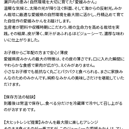
瀬戸内の恵み！自然環境を大切に育てた「愛媛みかん」
温暖な気候と、太陽の光が降り注ぐ斜面、そして海からの反射光。みか
ん栽培に最適な愛媛県の自然環境を最大限に活かし、丹精込めて育て
た自信作の愛媛みかんをお届けします。
生産者が肥料や収穫時期にこだわり、樹の生命力を高める栽培を実
践。その結果、皮が薄く、果汁があふれるほどジューシーで、濃厚な味わ
いに仕上がりました。
お子様からご年配の方まで安心！薄皮
愛媛県産みかんの最大の特徴は、その皮の薄さです。口に入れた瞬間に
やわらかな食感で果肉が広がり、えぐみがありません。
小さなお子様でも抵抗なく丸ごとパクパクと食べられる、まさに家族み
んなのためのみかんです。純粋なみかんの美味しさだけを堪能していた
だけます。
【保存方法の秘訣】
到着後は常温で保存し、食べる分だけを冷蔵庫で冷やして召し上がる
のがおすすめです。
【大ヒットレシピ提案】みかんを最大限に楽しむアレンジ
そのまま食べるのが一番ですが、このジューシーな愛媛みかんは、アレ