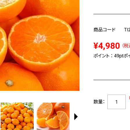
商品コード
TI
¥4,980
（税
ポイント ：
49pt
ポイ
数量：