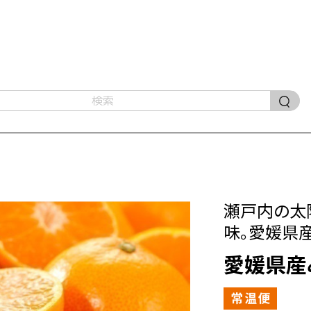
瀬戸内の太
味。愛媛県
愛媛県産