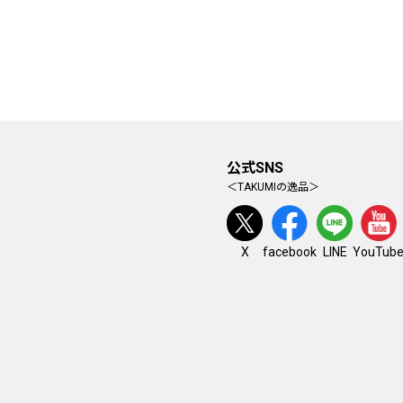
公式SNS
＜TAKUMIの逸品＞
facebook
YouTub
X
LINE