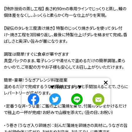
【特許技術の蒸し工程】 長さ約90mの専用ラインでじっくりと蒸し、鰻の
個体差をなくし、ふっくらと柔らかく均一な仕上がりを実現。
【秘伝のタレを三度漬け焼き】 特製のじっくり焼きダレを使ってタレ付
け・焼き工程を3回繰り返し、最後に特製仕上げダレを絡ませて完成。香
ばしさと奥深い旨みが層になります。
調理は簡単！すぐに食卓が華やぎます
真空パックのまま、電子レンジや湯せんで温めるだけの簡単調理。柔ら
かいので、ご年配の方やお子様も安心してお召し上がりいただけます。
×
簡単・豪華！うなぎアレンジ料理提案
温めるだけで完成するうなぎ蒲焼ですが、ひと手間加えることで、さらに
▼共有はコチラ▼
レパートリーが広がります。
・定番うな丼・うな重：ご飯の上に蒲焼を乗せ、付属のタレをかけるだけ
で極上の一杯が完成！お好みで山椒を添えて。（丑の日、お祝い）
・う巻き（うなぎ入り卵焼き）：刻んだ蒲焼を卵焼きの具材に。うなぎの旨