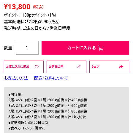
¥13,800
（税込）
ポイント ：
138pt
ポイント（1%）
基本配送料：「冷凍」¥990(税込)
発送時期：ご注文日から７営業日程度
数量：
カートに入れる
お気に入りに追加
お客様の声
シェア
お支払い方法
配送・送料について
■内容量：
2尾、たれ山椒×2袋※1尾：200ｇ前後※計400ｇ前後
3尾、たれ山椒×3袋※1尾：200ｇ前後※計600ｇ前後
4尾、たれ山椒×4袋※1尾：200ｇ前後※計800ｇ前後
5尾、たれ山椒×5袋※1尾：200ｇ前後※計1ｋｇ前後
■賞味期限：冷凍90日目安
■食べ方：レンジ・湯せん