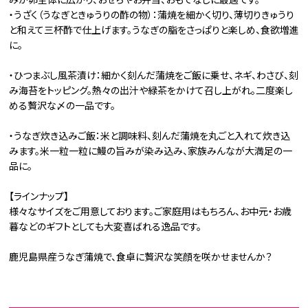
みが卵全体に広がり、おせちやお弁当、おもてなしに最適です。
・うざく（うなぎときゅうりの酢の物）：蒲焼を細かく切り、薄切りきゅうり
と和えて三杯酢で仕上げます。うなぎの脂をさっぱりと楽しめ、食欲増進
に。
・ひつまぶし風茶漬け：細かく刻んだ蒲焼をご飯に乗せ、ネギ、わさび、刻
み海苔をトッピング。熱々の出汁や緑茶をかけて召し上がれ。二度楽し
める贅沢な〆の一品です。
・うなぎ炊き込みご飯：米と調味料、刻んだ蒲焼を丸ごと入れて炊き込
みます。米一粒一粒に鰻の旨みが染み込み、家族みんなが大満足の一
品に。
【ラインナップ】
様々なサイズをご用意しております。ご家庭用はもちろん、お中元・お歳
暮などのギフトとしても大変喜ばれる逸品です。
鹿児島県産うなぎ蒲焼で、食卓に贅沢な笑顔を咲かせませんか？