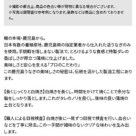
※撮影の都合上、商品の色合い等が現物と異なる場合がございます。
※写真は調理盛付参考例になります。装飾などは商品に含めれておりませ
ん。
鰻の本場・鹿児島から。
日本有数の養殖産地、鹿児島県の指定業者から仕入れた活うなぎのみ
を使用。手間暇を惜しまない製法で、とろけるような食感と特製ダレの
香ばしさが際立つ蒲焼に仕上げました。
美味しさと安心を支える「プロのこだわり」
この鹿児島うなぎの美味しさの秘密は、伝統を活かした製造工程にあり
ます。
【長くじっくりと白焼き】白焼きを長くし、時間をかけて焼くことで余分な
脂をしっかり落とします。これがタレのノリを良くし、後味の良い蒲焼の
土台となります。
【職人による目視検査】 白焼き後に一尾ずつ目視で検査を行い、血合い
などを丁寧に除去。この一手間が雑味のないクリアな味わいを生み出
します。