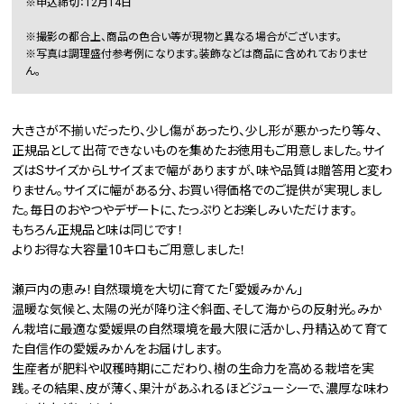
※申込締切：12月14日
※撮影の都合上、商品の色合い等が現物と異なる場合がございます。
※写真は調理盛付参考例になります。装飾などは商品に含めれておりませ
ん。
大きさが不揃いだったり、少し傷があったり、少し形が悪かったり等々、
正規品として出荷できないものを集めたお徳用もご用意しました。サイ
ズはSサイズからLサイズまで幅がありますが、味や品質は贈答用と変わ
りません。サイズに幅がある分、お買い得価格でのご提供が実現しまし
た。毎日のおやつやデザートに、たっぷりとお楽しみいただけます。
もちろん正規品と味は同じです！
よりお得な大容量10キロもご用意しました！
瀬戸内の恵み！自然環境を大切に育てた「愛媛みかん」
温暖な気候と、太陽の光が降り注ぐ斜面、そして海からの反射光。みか
ん栽培に最適な愛媛県の自然環境を最大限に活かし、丹精込めて育て
た自信作の愛媛みかんをお届けします。
生産者が肥料や収穫時期にこだわり、樹の生命力を高める栽培を実
践。その結果、皮が薄く、果汁があふれるほどジューシーで、濃厚な味わ