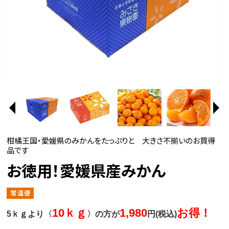
柑橘王国・愛媛県のみかんをたっぷりと 大きさ不揃いのお買得
品です
お徳用！愛媛県産みかん
10ｋｇ
1,980
お得！
5ｋｇより〈
〉の方が
円(税込)