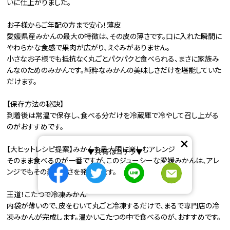
いに仕上がりました。
お子様からご年配の方まで安心！薄皮
愛媛県産みかんの最大の特徴は、その皮の薄さです。口に入れた瞬間に
やわらかな食感で果肉が広がり、えぐみがありません。
小さなお子様でも抵抗なく丸ごとパクパクと食べられる、まさに家族み
んなのためのみかんです。純粋なみかんの美味しさだけを堪能していた
だけます。
【保存方法の秘訣】
到着後は常温で保存し、食べる分だけを冷蔵庫で冷やして召し上がる
のがおすすめです。
×
【大ヒットレシピ提案】みかんを最大限に楽しむアレンジ
▼共有はコチラ▼
そのまま食べるのが一番ですが、このジューシーな愛媛みかんは、アレ
ンジでもその美味しさを発揮します。
王道！こたつで冷凍みかん:
内袋が薄いので、皮をむいて丸ごと冷凍するだけで、まるで専門店の冷
凍みかんが完成します。温かいこたつの中で食べるのが、おすすめです。