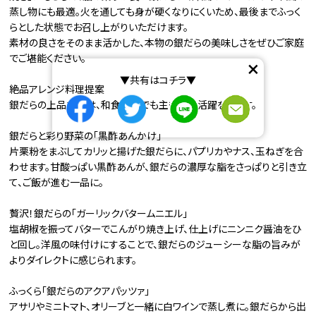
蒸し物にも最適。火を通しても身が硬くなりにくいため、最後までふっく
らとした状態でお召し上がりいただけます。
素材の良さをそのまま活かした、本物の銀だらの美味しさをぜひご家庭
でご堪能ください。
×
▼共有はコチラ▼
絶品アレンジ料理提案
銀だらの上品な脂は、和食以外でも主役級の活躍をします。
銀だらと彩り野菜の「黒酢あんかけ」
片栗粉をまぶしてカリッと揚げた銀だらに、パプリカやナス、玉ねぎを合
わせます。甘酸っぱい黒酢あんが、銀だらの濃厚な脂をさっぱりと引き立
て、ご飯が進む一品に。
贅沢！銀だらの「ガーリックバタームニエル」
塩胡椒を振ってバターでこんがり焼き上げ、仕上げにニンニク醤油をひ
と回し。洋風の味付けにすることで、銀だらのジューシーな脂の旨みが
よりダイレクトに感じられます。
ふっくら「銀だらのアクアパッツァ」
アサリやミニトマト、オリーブと一緒に白ワインで蒸し煮に。銀だらから出