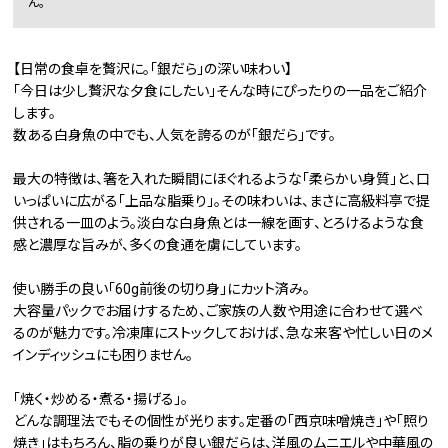
ん。
【日常の食卓を贅沢に。「銀だら」の深い味わい】
「今日は少し贅沢な夕食にしたい」そんな時にぴったりの一品をご紹介
します。
数ある白身魚の中でも、人気を誇るのが「銀だら」です。
最大の特徴は、箸を入れた瞬間にほぐれるような「柔らかい身質」と、口
いっぱいに広がる「上品な脂乗り」。その味わいは、まさに高級料亭で提
供される一皿のよう。淡白な白身魚とは一線を画す、とろけるような食
感と濃厚な旨みが、多くの食通を虜にしています。
使い勝手の良い「60g前後の切り身」にカット済み。
大容量パックでお届けするため、ご家族の人数や用途に合わせて選べ
るのが魅力です。冷凍庫にストックしておけば、急な来客や忙しい日のメ
インディッシュにも困りません。
「焼く・炒める・煮る・揚げる」。
どんな調理法でもその個性が光ります。定番の「西京味噌焼き」や「照り
焼き」はもちろん、脂の乗りが良い銀だらは、洋風のムニエルや中華風の