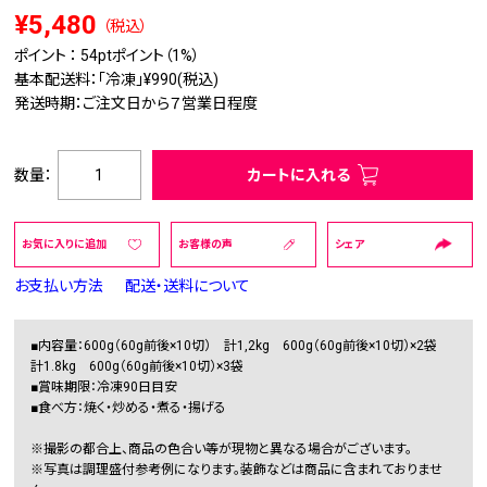
¥5,480
（税込）
ポイント ：
54pt
ポイント（1%）
基本配送料：「冷凍」¥990(税込)
発送時期：ご注文日から７営業日程度
数量：
カートに入れる
お気に入りに追加
お客様の声
シェア
お支払い方法
配送・送料について
■内容量：600g（60g前後×10切） 計1,2kg 600g（60g前後×10切）×2袋
計1.8kg 600g（60g前後×10切）×3袋
■賞味期限：冷凍90日目安
■食べ方：焼く・炒める・煮る・揚げる
※撮影の都合上、商品の色合い等が現物と異なる場合がございます。
※写真は調理盛付参考例になります。装飾などは商品に含まれておりませ