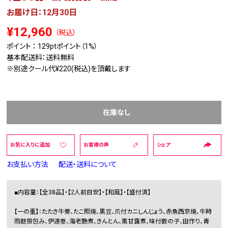
お届け日：12月30日
¥12,960
（税込）
ポイント ：
129pt
ポイント（1%）
基本配送料：送料無料
※別途クール代¥220(税込)を頂戴します
在庫なし
お気に入りに追加
お客様の声
シェア
お支払い方法
配送・送料について
■内容量：【全38品】・【2人前目安】・【和風】・【盛付済】
【一の重】：たたき牛蒡、たこ照焼、黒豆、爪付カニしんじょう、赤魚西京焼、牛時
雨麩笹包み、伊達巻、海老艶煮、きんとん、栗甘露煮、味付数の子、田作り、青