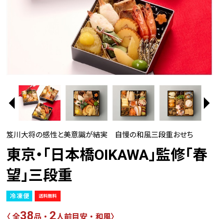
笈川大将の感性と美意識が結実 自慢の和風三段重おせち
東京・「日本橋OIKAWA」監修「春
望」三段重
38
2
〈 全
品 ・
人前目安 ・ 和風〉