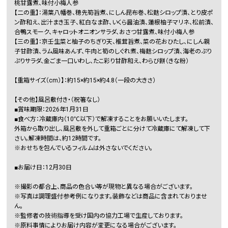
桃甘露煮、味付小梅人参
【二の重】：湯葉八幡巻、穂先筍旨煮、にしん昆布巻、松麩シロップ漬、とり皮ポ
ン酢和え、出汁まき玉子、紅白なま酢、いくら醤油漬、蓮根柚子マリネ、松前漬、
合鴨スモーク、キャロットオニオンサラダ、おさつ甘露煮、味付小梅人参
【三の重】：京壬生菜と柚子のちぎり天、椎茸旨煮、菜の花おひたし、にしん親
子甘酢漬、ラム風味あんず、牛肉と筍のしぐれ煮、梅麩シロップ漬、海老のぷり
ぷりサラダ、金ごま一口いわし、たこ彩り甘酢和え、わらび餅（きな粉）
【重箱サイズ（cm）】：約15×約15×約4.8（一段の大きさ）
【その他】風呂敷付き・（祝箸なし）
■賞味期限：2026年1月31日
■食べ方：冷蔵庫内（10℃以下）で解凍することをお願いいたします。
外箱から取り出し、風呂敷を外して重箱ごとに分けて冷蔵庫にて解凍して下
さい。解凍時間は、約12時間です。
※おせちを包んでいるフィルムは外さないでください。
■お届け日：12月30日
※撮影の都合上、商品の色合い等が現物と異なる場合がございます。
※写真は調理盛付参考例になります。装飾などは商品に含まれておりませ
ん。
※監修者の技術指導を受け国内の協力工場で生産しております。
※原料事情によりお届け内容が変更になる場合がございます。