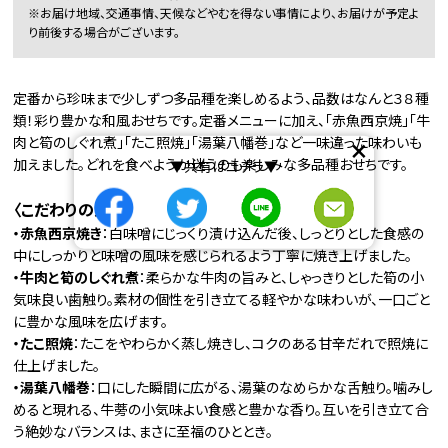
※お届け地域、交通事情、天候などやむを得ない事情により、お届けが予定よ
り前後する場合がございます。
定番から珍味まで少しずつ多品種を楽しめるよう、品数はなんと３８種
類！彩り豊かな和風おせちです。定番メニューに加え、「赤魚西京焼」「牛
×
肉と筍のしぐれ煮」「たこ照焼」「湯葉八幡巻」など一味違った味わいも
加えました。どれを食べようか迷うのも楽しみな多品種おせちです。
▼共有はコチラ▼
〈こだわりの逸品〉
・赤魚西京焼き
：白味噌にじっくり漬け込んだ後、しっとりとした食感の
中にしっかりと味噌の風味を感じられるよう丁寧に焼き上げました。
・牛肉と筍のしぐれ煮
：柔らかな牛肉の旨みと、しゃっきりとした筍の小
気味良い歯触り。素材の個性を引き立てる軽やかな味わいが、一口ごと
に豊かな風味を広げます。
・たこ照焼
：たこをやわらかく蒸し焼きし、コクのある甘辛だれで照焼に
仕上げました。
・湯葉八幡巻
：口にした瞬間に広がる、湯葉のなめらかな舌触り。噛みし
めると現れる、牛蒡の小気味よい食感と豊かな香り。互いを引き立て合
う絶妙なバランスは、まさに至福のひととき。