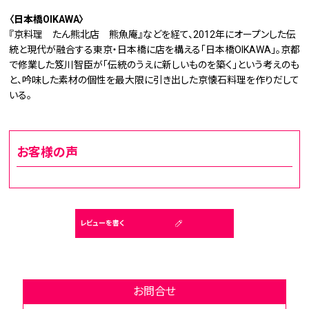
〈日本橋OIKAWA〉
『京料理 たん熊北店 熊魚庵』などを経て、2012年にオープンした伝
統と現代が融合する東京・日本橋に店を構える「日本橋OIKAWA」。京都
で修業した笈川智臣が「伝統のうえに新しいものを築く」という考えのも
と、吟味した素材の個性を最大限に引き出した京懐石料理を作りだして
いる。
お客様の声
レビューを書く
お問合せ