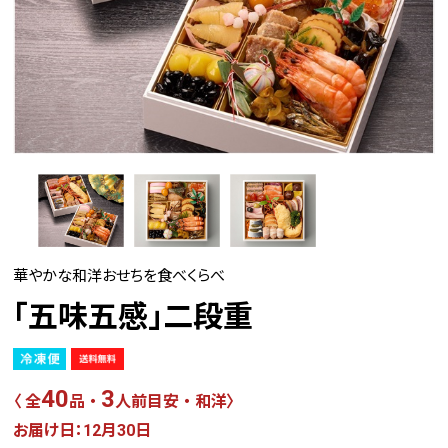
華やかな和洋おせちを食べくらべ
「五味五感」二段重
40
3
〈 全
品 ・
人前目安 ・ 和洋〉
お届け日：12月30日