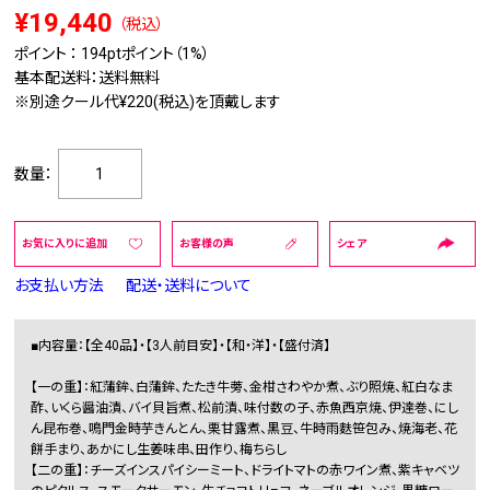
¥19,440
（税込）
ポイント ：
194pt
ポイント（1%）
基本配送料：送料無料
※別途クール代¥220(税込)を頂戴します
数量：
お気に入りに追加
お客様の声
シェア
お支払い方法
配送・送料について
■内容量：【全40品】・【3人前目安】・【和・洋】・【盛付済】
【一の重】：紅蒲鉾、白蒲鉾、たたき牛蒡、金柑さわやか煮、ぶり照焼、紅白なま
酢、いくら醤油漬、バイ貝旨煮、松前漬、味付数の子、赤魚西京焼、伊達巻、にし
ん昆布巻、鳴門金時芋きんとん、栗甘露煮、黒豆、牛時雨麩笹包み、焼海老、花
餅手まり、あかにし生姜味串、田作り、梅ちらし
【二の重】：チーズインスパイシーミート、ドライトマトの赤ワイン煮、紫キャベツ