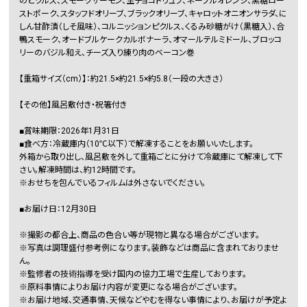
のピクルス、スモークサーモン、生チョコトリュフ、ネーブルオレンジ、黒糖ロー
ストポーク、スタッフドオリーブ、ブラックオリーブ、キャロットオニオンサラダ、に
しん甘酢漬（しそ風味）、コルニッションピクルス、くるみ砂糖がけ（黒糖入）、合
鴨スモーク、オードブルケークカルボナーラ、オマールテルミドール、ブロッコ
リーのバジル和え、チーズ入り練り肉のベーコン巻
【重箱サイズ（cm）】：約21.5×約21.5×約5.8（一段の大きさ）
【その他】風呂敷付き・祝箸付き
■賞味期限：2026年1月31日
■食べ方：冷蔵庫内（10℃以下）で解凍することをお願いいたします。
外箱から取り出し、風呂敷を外して重箱ごとに分けて冷蔵庫にて解凍して下
さい。解凍時間は、約12時間です。
※おせちを包んでいるフィルムは外さないでください。
■お届け日：12月30日
※撮影の都合上、商品の色合い等が現物と異なる場合がございます。
※写真は調理盛付参考例になります。装飾などは商品に含まれておりませ
ん。
※監修者の技術指導を受け国内の協力工場で生産しております。
※原料事情によりお届け内容が変更になる場合がございます。
※お届け地域、交通事情、天候などやむを得ない事情により、お届けが予定よ