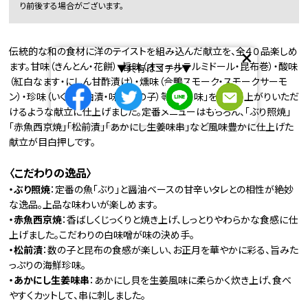
り前後する場合がございます。
×
伝統的な和の食材に洋のテイストを組み込んだ献立を、全４０品楽しめ
ます。甘味（きんとん・花餅）・旨味（オマールテルミドール・昆布巻）・酸味
▼共有はコチラ▼
（紅白なます・にしん甘酢漬け）・燻味（合鴨スモーク・スモークサーモ
ン）・珍味（いくら醤油漬・味付数の子）等で「五味」をお召し上がりいただ
けるような献立に仕上げました。定番メニューはもちろん、「ぶり照焼」
「赤魚西京焼」「松前漬」「あかにし生姜味串」など風味豊かに仕上げた
献立が目白押しです。
〈こだわりの逸品〉
・ぶり照焼
：定番の魚「ぶり」と醤油ベースの甘辛いタレとの相性が絶妙
な逸品。上品な味わいが楽しめます。
・赤魚西京焼
：香ばしくじっくりと焼き上げ、しっとりやわらかな食感に仕
上げました。こだわりの白味噌が味の決め手。
・松前漬
：数の子と昆布の食感が楽しい、お正月を華やかに彩る、旨みた
っぷりの海鮮珍味。
・あかにし生姜味串
：あかにし貝を生姜風味に柔らかく炊き上げ、食べ
やすくカットして、串に刺しました。