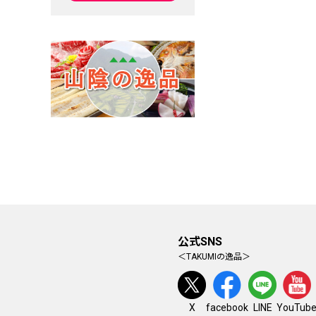
公式SNS
＜TAKUMIの逸品＞
facebook
YouTub
X
LINE