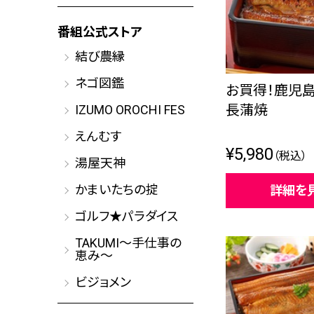
番組公式ストア
結び農縁
ネゴ図鑑
お買得！鹿児
長蒲焼
IZUMO OROCHI FES
えんむす
¥5,980
（税込）
湯屋天神
かまいたちの掟
詳細を
ゴルフ★パラダイス
TAKUMI～手仕事の
恵み～
ビジョメン