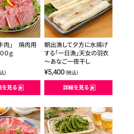
牛肉」 焼肉用
朝出漁して夕方に水揚げ
００ｇ
する「一日漁」天女の羽衣
～あなご一夜干し
¥5,400
込）
（税込）
細を見る
詳細を見る