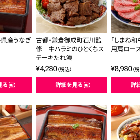
島県産うなぎ
古都・鎌倉御成町石川監
「しまね和
修 牛ハラミのひとくちス
用肩ロース
テーキたれ漬
¥4,280
¥8,980
（税込）
（税
見る
詳細を見る
詳