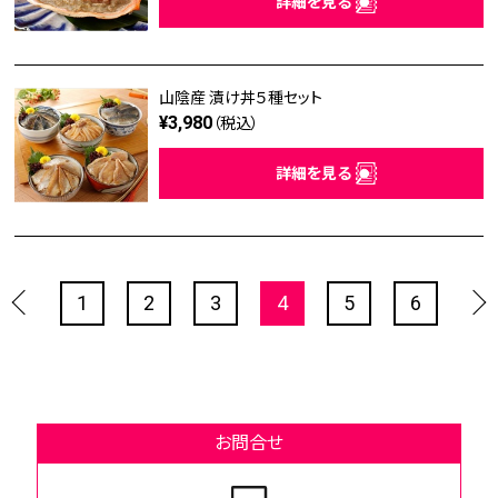
詳細を見る
山陰産 漬け丼５種セット
¥3,980
（税込）
詳細を見る
1
2
3
4
5
6
お問合せ