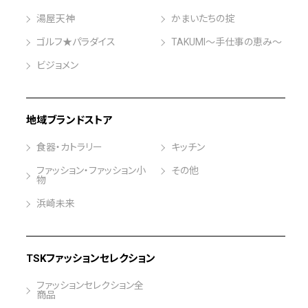
湯屋天神
かまいたちの掟
ゴルフ★パラダイス
TAKUMI～手仕事の恵み～
ビジョメン
地域ブランドストア
食器・カトラリー
キッチン
ファッション・ファッション小
その他
物
浜崎未来
TSKファッションセレクション
ファッションセレクション全
商品