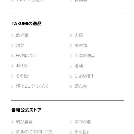
TAKUMIの逸品
魚介類
肉類
惣菜
農産類
米/麺/パン
山陰の逸品
おせち
地酒
その他
しまね和牛
輝け１１（イレブン）
頒布会
番組公式ストア
結び農縁
ネゴ図鑑
IZUMO OROCHI FES
えんむす