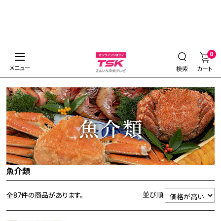
0
メニュー
検索
カート
魚介類
並び順
全87件
の商品があります。