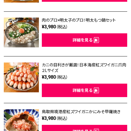
肉のプロ×明太子のプロ！明太もつ鍋セット
¥3,980
（税込）
詳細を見る
カニの目利きが厳選！日本海産紅ズワイガニ爪肉
２Lサイズ
¥3,980
（税込）
詳細を見る
鳥取県境港産紅ズワイガニかにみそ甲羅焼き
¥3,980
（税込）