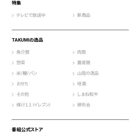
特集
テレビで放送中
新商品
TAKUMIの逸品
魚介類
肉類
惣菜
農産類
米/麺/パン
山陰の逸品
おせち
地酒
その他
しまね和牛
輝け１１（イレブン）
頒布会
番組公式ストア