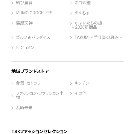
結び農縁
ネゴ図鑑
IZUMO OROCHI FES
えんむす
湯屋天神
かまいたちの掟
┗ 2026新商品
ゴルフ★パラダイス
TAKUMI～手仕事の恵み～
ビジョメン
地域ブランドストア
食器・カトラリー
キッチン
ファッション・ファッション小
その他
物
浜崎未来
TSKファッションセレクション