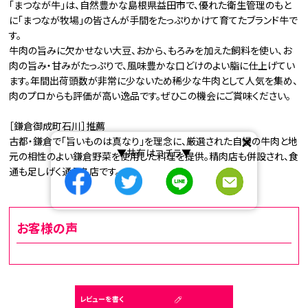
「まつなが牛」は、自然豊かな島根県益田市で、優れた衛生管理のもと
に「まつなが牧場」の皆さんが手間をたっぷりかけて育てたブランド牛で
す。
牛肉の旨みに欠かせない大豆、おから、もろみを加えた飼料を使い、お
肉の旨み・甘みがたっぷりで、風味豊かな口どけのよい脂に仕上げてい
ます。年間出荷頭数が非常に少ないため稀少な牛肉として人気を集め、
肉のプロからも評価が高い逸品です。ぜひこの機会にご賞味ください。
［鎌倉御成町石川］推薦
×
古都・鎌倉で「旨いものは真なり」を理念に、厳選された自慢の牛肉と地
▼共有はコチラ▼
元の相性のよい鎌倉野菜を使用した料理を提供。精肉店も併設され、食
通も足しげく通う名店です。
お客様の声
レビューを書く