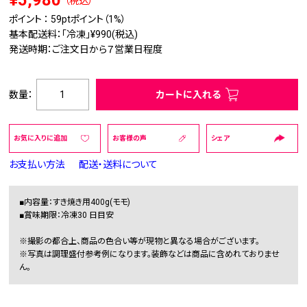
¥5,980
（税込）
ポイント ：
59pt
ポイント（1%）
基本配送料：「冷凍」¥990(税込)
発送時期：ご注文日から７営業日程度
数量：
カートに入れる
お気に入りに追加
お客様の声
シェア
お支払い方法
配送・送料について
■内容量：すき焼き用400g(モモ)
■賞味期限：冷凍30 日目安
※撮影の都合上、商品の色合い等が現物と異なる場合がございます。
※写真は調理盛付参考例になります。装飾などは商品に含めれておりませ
ん。