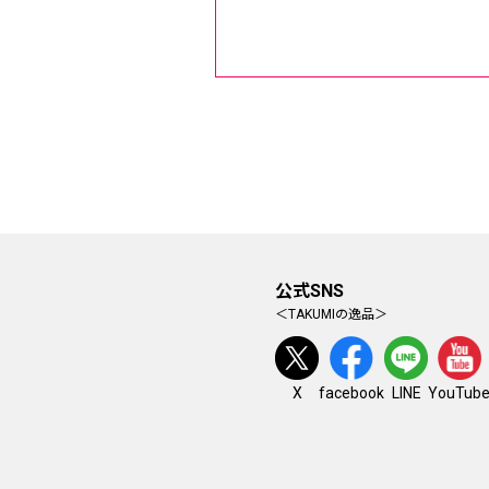
公式SNS
＜TAKUMIの逸品＞
facebook
YouTub
X
LINE