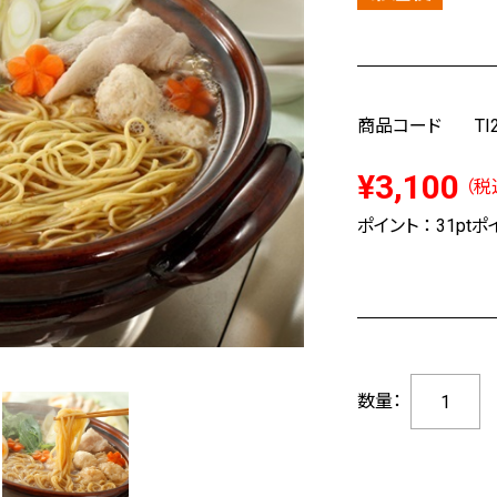
商品コード
TI
¥3,100
（税
ポイント ：
31pt
ポイ
数量：