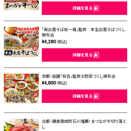
詳細を見る
「奥出雲そば処一福」監修 本生出雲そばづくし
頒布会
¥4,280
（税込）
詳細を見る
京都・祇園「有吉」監修お惣菜づくし頒布会
¥4,800
（税込）
詳細を見る
古都・鎌倉御成町石川推薦！まつなが牛切り落と
し