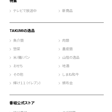
特集
テレビで放送中
新商品
TAKUMIの逸品
魚介類
肉類
惣菜
農産類
米/麺/パン
山陰の逸品
おせち
地酒
その他
しまね和牛
輝け１１（イレブン）
頒布会
番組公式ストア