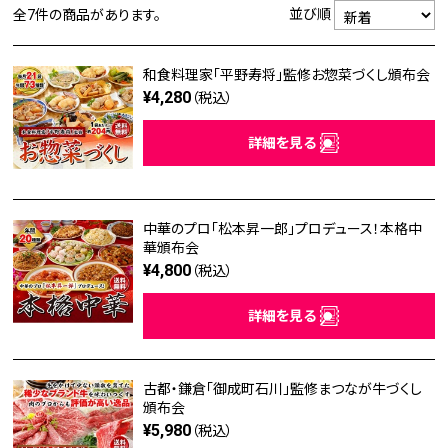
並び順
全7件
の商品があります。
和食料理家「平野寿将」監修お惣菜づくし頒布会
¥4,280
（税込）
詳細を見る
中華のプロ「松本昇一郎」プロデュース！本格中
華頒布会
¥4,800
（税込）
詳細を見る
古都・鎌倉「御成町石川」監修まつなが牛づくし
頒布会
¥5,980
（税込）