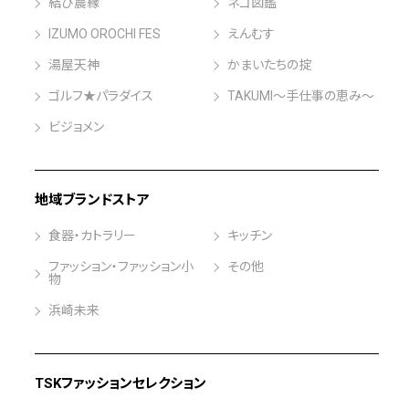
結び農縁
ネゴ図鑑
IZUMO OROCHI FES
えんむす
湯屋天神
かまいたちの掟
ゴルフ★パラダイス
TAKUMI～手仕事の恵み～
ビジョメン
地域ブランドストア
食器・カトラリー
キッチン
ファッション・ファッション小
その他
物
浜崎未来
TSKファッションセレクション