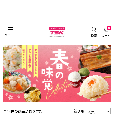
0
メニュー
検索
カート
並び順
全14件
の商品があります。