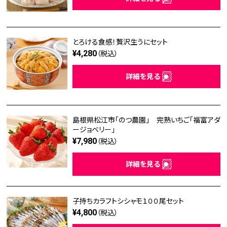
とろける食感！贅沢生うにセット
¥4,280
（税込）
詳細を見る
島根県松江市「のつ農園」 完熟いちご「福富アダ
ージョベリー」
¥7,980
（税込）
詳細を見る
子持ちカラフトシシャモ１００尾セット
¥4,800
（税込）