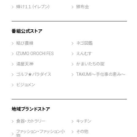
輝け１１（イレブン）
頒布会
番組公式ストア
結び農縁
ネゴ図鑑
IZUMO OROCHI FES
えんむす
湯屋天神
かまいたちの掟
ゴルフ★パラダイス
TAKUMI～手仕事の恵み～
ビジョメン
地域ブランドストア
食器・カトラリー
キッチン
ファッション・ファッション小
その他
物