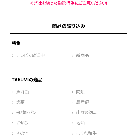
※弊社を装った勧誘行為にご注意ください！
商品の絞り込み
特集
テレビで放送中
新商品
TAKUMIの逸品
魚介類
肉類
惣菜
農産類
米/麺/パン
山陰の逸品
おせち
地酒
その他
しまね和牛