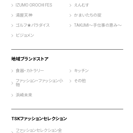
IZUMO OROCHI FES
えんむす
湯屋天神
かまいたちの掟
ゴルフ★パラダイス
TAKUMI～手仕事の恵み～
ビジョメン
地域ブランドストア
食器・カトラリー
キッチン
ファッション・ファッション小
その他
物
浜崎未来
TSKファッションセレクション
ファッションセレクション全