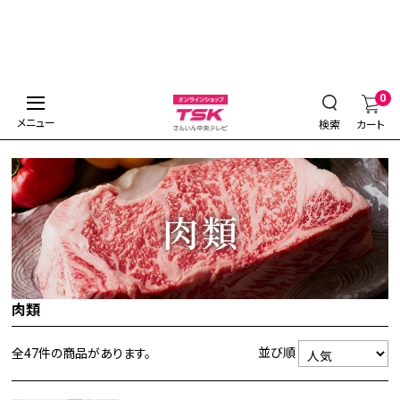
0
メニュー
検索
カート
肉類
並び順
全47件
の商品があります。