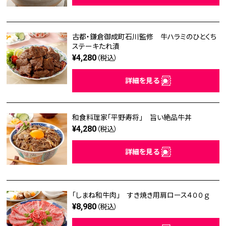
古都・鎌倉御成町石川監修 牛ハラミのひとくち
ステーキたれ漬
¥4,280
（税込）
詳細を見る
和食料理家「平野寿将」 旨い絶品牛丼
¥4,280
（税込）
詳細を見る
「しまね和牛肉」 すき焼き用肩ロース４００ｇ
¥8,980
（税込）