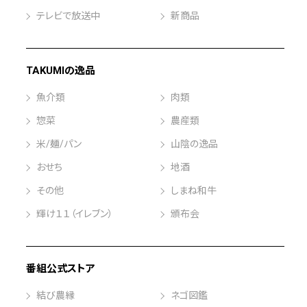
テレビで放送中
新商品
TAKUMIの逸品
魚介類
肉類
惣菜
農産類
米/麺/パン
山陰の逸品
おせち
地酒
その他
しまね和牛
輝け１１（イレブン）
頒布会
番組公式ストア
結び農縁
ネゴ図鑑