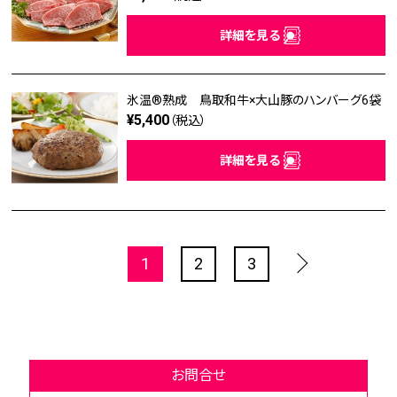
詳細を見る
氷温®熟成 鳥取和牛×大山豚のハンバーグ6袋
¥5,400
（税込）
詳細を見る
1
2
3
お問合せ