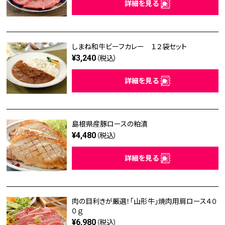
詳細を見る
しまね和牛ビーフカレー １２袋セット
¥3,240
（税込）
詳細を見る
島根県産豚ロースの粕漬
¥4,480
（税込）
詳細を見る
肉の目利きが厳選！「山形牛」焼肉用肩ロース４０
０ｇ
¥6,980
（税込）