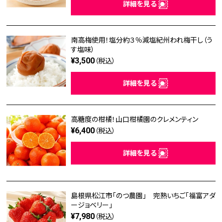
詳細を見る
南高梅使用！塩分約３％減塩紀州われ梅干し（う
す塩味）
¥3,500
（税込）
詳細を見る
高糖度の柑橘！山口柑橘園のクレメンティン
¥6,400
（税込）
詳細を見る
島根県松江市「のつ農園」 完熟いちご「福富アダ
ージョベリー」
¥7,980
（税込）