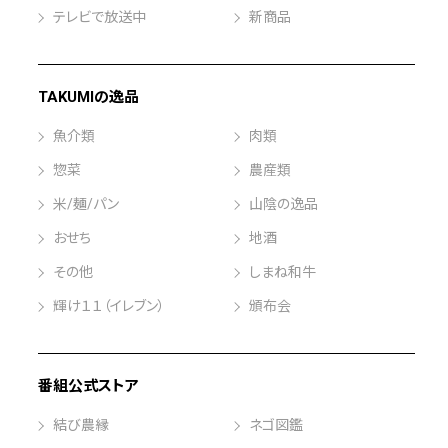
テレビで放送中
新商品
TAKUMIの逸品
魚介類
肉類
惣菜
農産類
米/麺/パン
山陰の逸品
おせち
地酒
その他
しまね和牛
輝け１１（イレブン）
頒布会
番組公式ストア
結び農縁
ネゴ図鑑