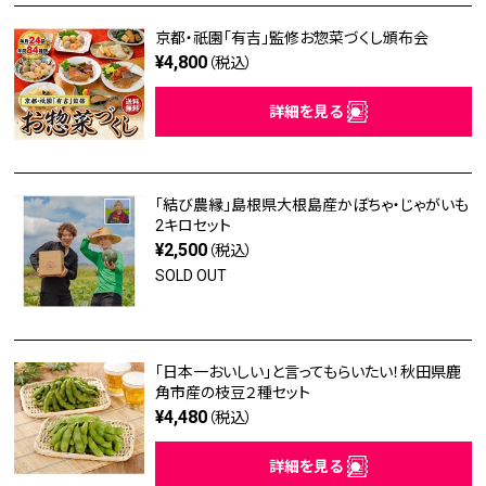
京都・祇園「有吉」監修お惣菜づくし頒布会
¥4,800
（税込）
詳細を見る
「結び農縁」島根県大根島産かぼちゃ・じゃがいも
2キロセット
¥2,500
（税込）
SOLD OUT
「日本一おいしい」と言ってもらいたい！秋田県鹿
角市産の枝豆２種セット
¥4,480
（税込）
詳細を見る