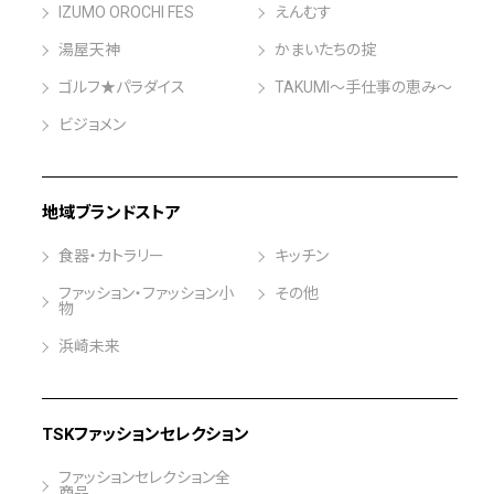
IZUMO OROCHI FES
えんむす
湯屋天神
かまいたちの掟
ゴルフ★パラダイス
TAKUMI～手仕事の恵み～
ビジョメン
地域ブランドストア
食器・カトラリー
キッチン
ファッション・ファッション小
その他
物
浜崎未来
TSKファッションセレクション
ファッションセレクション全
商品