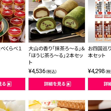
べくらべ１
大山の香り「抹茶ろ～る」＆
お四国巡
「ほうじ茶ろ～る」２本セッ
本セット
ト
¥4,536
¥4,298
（税込）
（税
見る
詳細を見る
詳