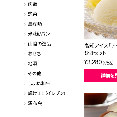
肉類
惣菜
農産類
米/麺/パン
山陰の逸品
高知アイス「ア
８個セット
おせち
¥3,280
（税込）
地酒
その他
詳細を
しまね和牛
輝け１１（イレブン）
頒布会