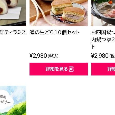
琲ティラミス
噂の生どら１０個セット
お四国鍋
内鍋つゆ２
ト
¥2,980
¥2,980
（税込）
（税
詳細を見る
詳