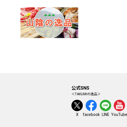
公式SNS
＜TAKUMIの逸品＞
facebook
YouTub
X
LINE