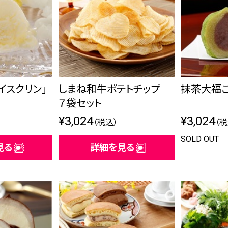
イスクリン」
しまね和牛ポテトチップ
抹茶大福
７袋セット
¥3,024
¥3,024
（税込）
（税
SOLD OUT
見る
詳細を見る