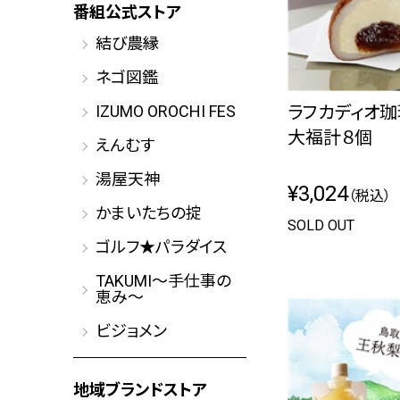
番組公式ストア
結び農縁
ネゴ図鑑
ラフカディオ珈
IZUMO OROCHI FES
大福計８個
えんむす
湯屋天神
¥3,024
（税込）
かまいたちの掟
SOLD OUT
ゴルフ★パラダイス
TAKUMI～手仕事の
恵み～
ビジョメン
地域ブランドストア