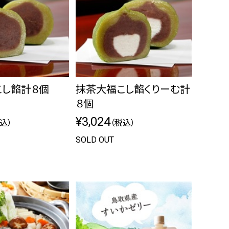
こし餡計８個
抹茶大福こし餡くりーむ計
８個
¥3,024
込）
（税込）
SOLD OUT