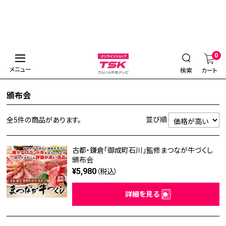
0
メニュー
検索
カート
頒布会
並び順
全5件
の商品があります。
古都・鎌倉「御成町石川」監修まつなが牛づくし
頒布会
¥5,980
（税込）
詳細を見る