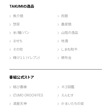
TAKUMIの逸品
魚介類
肉類
惣菜
農産類
米/麺/パン
山陰の逸品
おせち
地酒
その他
しまね和牛
輝け１１（イレブン）
頒布会
番組公式ストア
結び農縁
ネゴ図鑑
IZUMO OROCHI FES
えんむす
湯屋天神
かまいたちの掟