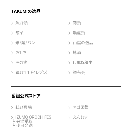
TAKUMIの逸品
魚介類
肉類
惣菜
農産類
米/麺/パン
山陰の逸品
おせち
地酒
その他
しまね和牛
輝け１１（イレブン）
頒布会
番組公式ストア
結び農縁
ネゴ図鑑
IZUMO OROCHI FES
えんむす
┗ 会場受取
┗ 後日発送