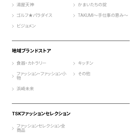
湯屋天神
かまいたちの掟
ゴルフ★パラダイス
TAKUMI～手仕事の恵み～
ビジョメン
地域ブランドストア
食器・カトラリー
キッチン
ファッション・ファッション小
その他
物
浜崎未来
TSKファッションセレクション
ファッションセレクション全
商品