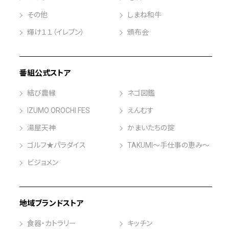
その他
しまね和牛
輝け１１（イレブン）
頒布会
番組公式ストア
結び農縁
ネゴ図鑑
IZUMO OROCHI FES
えんむす
湯屋天神
かまいたちの掟
ゴルフ★パラダイス
TAKUMI～手仕事の恵み～
ビジョメン
地域ブランドストア
食器・カトラリー
キッチン