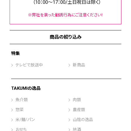
（10：00～17：00/土日祝日は除く）
※弊社を装った勧誘行為にご注意ください！
商品の絞り込み
特集
テレビで放送中
新商品
TAKUMIの逸品
魚介類
肉類
惣菜
農産類
米/麺/パン
山陰の逸品
おせち
地酒