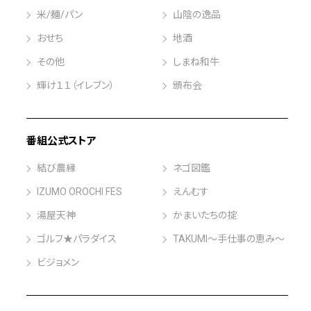
米/麺/パン
山陰の逸品
おせち
地酒
その他
しまね和牛
輝け１１（イレブン）
頒布会
番組公式ストア
結び農縁
ネゴ図鑑
IZUMO OROCHI FES
えんむす
湯屋天神
かまいたちの掟
ゴルフ★パラダイス
TAKUMI～手仕事の恵み～
ビジョメン